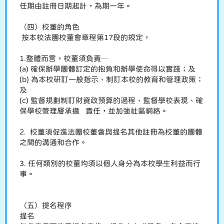
任期由註冊日期起計，為期一年。
（四）校董的角色
按本校法團校董會章程第17段的規定，
1.整體而言，校董須負責─
(a) 確保辦學團體訂定的抱負和辦學使命得以實踐；及
(b) 為本校研訂一般指示、制訂本校的教育和管理政策；
及
(c) 監督規劃制訂財資政預算的過程、監督學校表現、確
保學校管理層承擔 責任，並加強社區網絡。
2. 校董須促進法團校董會與提名其他註冊為校董的團體
之間的溝通和合作。
3. 任何類別的校董均須以個人身分為本校學生利益而行
事。
（五）提名程序
提名