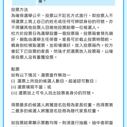
董。
投票方法
為確保選舉公平，投票以不記名方式進行，即投票人不
得選票上寫上自己的姓名或任何可辨認身份的符號，亦
不得讓其他投票人目睹他投票給哪一位候選人。
校方於投票日為選舉設置一個投票箱，投票箱會預先鎖
好，鎖匙由選舉主任保管。家長可於截止投票時間前，
親身到校領取選票，並即場填好，放入投票箱內。校方
會記下已投票的家長，然後才把選票放入投票箱，以確
保投票人沒有重覆投票。
點票
如有以下情況，選票當作無效—
(i) 選票上所投的候選人數目，超逾認可數目；
(ii) 選票填寫不當；或
(iii) 選票加上可令人找出投票者身分的符號。
得票最多的候選人將獲提名註冊為家長校董，而得票第
二最多的候選人將獲提名註冊為替代家長校董。
如投票結果顯示票數均等，則須進行抽籤，抽中者即當