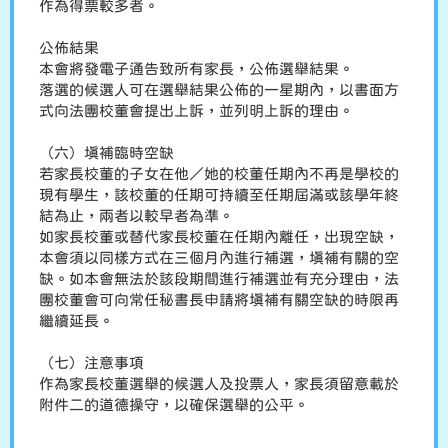
作為得票較多者。
公佈結果
本會將發電子通告致所有家長，公佈選舉結果。
落選的候選人可在選舉結果公佈的一星期內，以書面方
式向法團校董會提出上訴，並列明上訴的理由。
（六）填補臨時空缺
若家長校董的子女在他／她的校董任期內不再是學校的
現有學生，該校董的任期可持續至任期屆滿或該學年終
結為止，兩者以較早者為準。
如家長校董或替代家長校董在任期內離任，出現空缺，
本會須以同樣方式在三個月內進行補選，填補有關的空
缺。如本會無法於該段期間進行補選並有充分理由，法
團校董會可向常任秘書長申請將填補有關空缺的時限再
繼續延長。
（七）注意事項
作為家長校董選舉的候選人及投票人，家長須留意載於
附件二的道德操守，以確保選舉的公平。