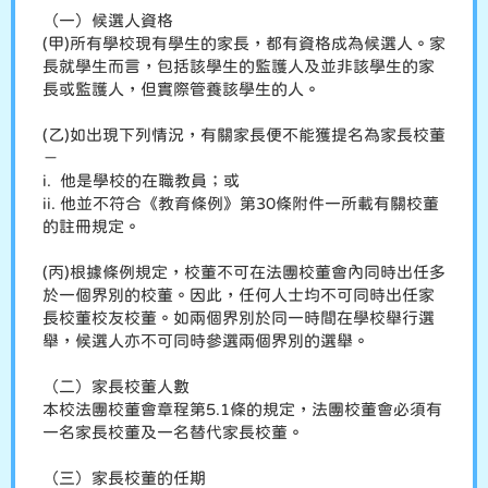
（一）候選人資格
(甲)所有學校現有學生的家長，都有資格成為候選人。家
長就學生而言，包括該學生的監護人及並非該學生的家
長或監護人，但實際管養該學生的人。
(乙)如出現下列情況，有關家長便不能獲提名為家長校董
－
i. 他是學校的在職教員；或
ii. 他並不符合《教育條例》第30條附件一所載有關校董
的註冊規定。
(丙)根據條例規定，校董不可在法團校董會內同時出任多
於一個界別的校董。因此，任何人士均不可同時出任家
長校董校友校董。如兩個界別於同一時間在學校舉行選
舉，候選人亦不可同時參選兩個界別的選舉。
（二）家長校董人數
本校法團校董會章程第5.1條的規定，法團校董會必須有
一名家長校董及一名替代家長校董。
（三）家長校董的任期