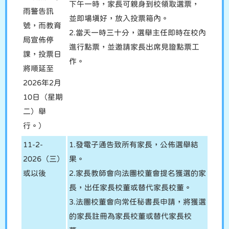
下午一時，家長可親身到校領取選票，
雨警告訊
並即場填好，放入投票箱內。
號，而教育
2.當天一時三十分，選舉主任即時在校內
局宣佈停
進行點票，並邀請家長出席見證點票工
課，投票日
作。
將順延至
2026年2月
10日（星期
二）舉
行。）
11-2-
1.發電子通告致所有家長，公佈選舉結
2026（三）
果。
或以後
2.家長教師會向法團校董會提名獲選的家
長，出任家長校董或替代家長校董。
3.法團校董會向常任秘書長申請，將獲選
的家長註冊為家長校董或替代家長校