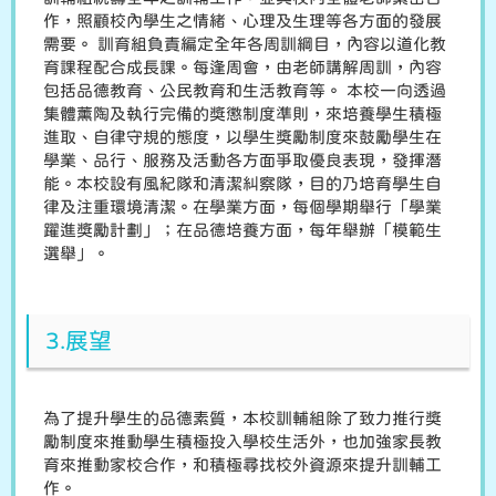
作，照顧校內學生之情緒、心理及生理等各方面的發展
需要。 訓育組負責編定全年各周訓綱目，內容以道化教
育課程配合成長課。每逢周會，由老師講解周訓，內容
包括品德教育、公民教育和生活教育等。 本校一向透過
集體薰陶及執行完備的獎懲制度準則，來培養學生積極
進取、自律守規的態度，以學生獎勵制度來鼓勵學生在
學業、品行、服務及活動各方面爭取優良表現，發揮潛
能。本校設有風紀隊和清潔糾察隊，目的乃培育學生自
律及注重環境清潔。在學業方面，每個學期舉行「學業
躍進獎勵計劃」；在品德培養方面，每年舉辦「模範生
選舉」。
3.展望
為了提升學生的品德素質，本校訓輔組除了致力推行獎
勵制度來推動學生積極投入學校生活外，也加強家長教
育來推動家校合作，和積極尋找校外資源來提升訓輔工
作。