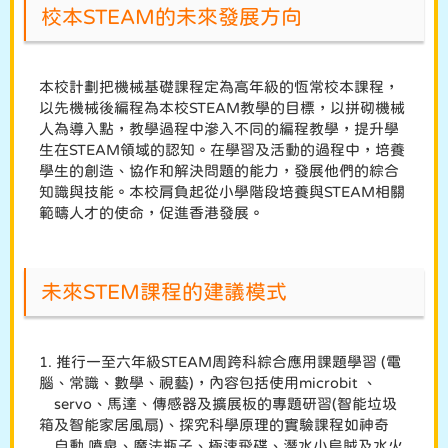
校本STEAM的未來發展方向
本校計劃把機械基礎課程定為高年級的恆常校本課程，
以先機械後編程為本校STEAM教學的目標，以拼砌機械
人為導入點，教學過程中滲入不同的編程教學，提升學
生在STEAM領域的認知。在學習及活動的過程中，培養
學生的創造、協作和解決問題的能力，發展他們的綜合
知識與技能。本校肩負起從小學階段培養與STEAM相關
範疇人才的使命，促進香港發展。
未來STEM課程的建議模式
1. 推行一至六年級STEAM周跨科綜合應用課題學習 (電
腦、常識、數學、視藝)，內容包括使用microbit 、
servo、馬達、傳感器及擴展板的專題研習(智能垃圾
箱及智能家居風扇)、探究科學原理的實驗課程如神奇
自動 噴泉、魔法瓶子、極速飛碟、潛水小烏賊及水火