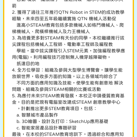
箭
2. 獲得了過往三年推行QTN Robot in STEM的成功教學
經驗，未來四至五年級繼續實施 QTN 機械人活動促
進高小STEAM教育包括多款機械人如格鬥機械人、爬
梯機械人、爬橫桿機械人及力王機械人
3. 為培養更多對STEAM有天份的同學，本校繼續推行拔
尖課程包括機械人工程師、電動車工程師及編程教
學組，當中拔尖課程引入STEM元素，加強編程教學應
用(電腦)，利用編程技巧控制無人機穿越障礙物，
扺達目的地
4. 全方位學習︰組織及參與大型學生博覽會，讓學生能
放眼世界，吸收多方面的知識，以上各領域均綜合了
不同方面的應用知識及技能，使學生能有創意地 解決
問題、組織及參與STEAM相關的比賽或活動
5. 為應付未來STEAM教育發展，本校正申請優質教育基
金，目的是把現有電腦室改建成STEAM 創意教學中心
，計劃推出更多STEM教育項目，包括：
a. 智慧城市產品製作
b. 3D繪圖、設計及打印：SketchUp應用基礎
c. 智能家居產品設計專題研習
最後，在本校的STEAM教育培訓下，透過綜合和應用知