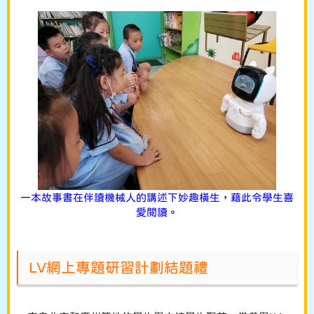
一本故事書在伴讀機械人的講述下妙趣橫生，藉此令學生喜
愛閱讀。
LV網上專題研習計劃結題禮