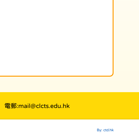
電郵:mail@clcts.edu.hk
By: ctd.hk