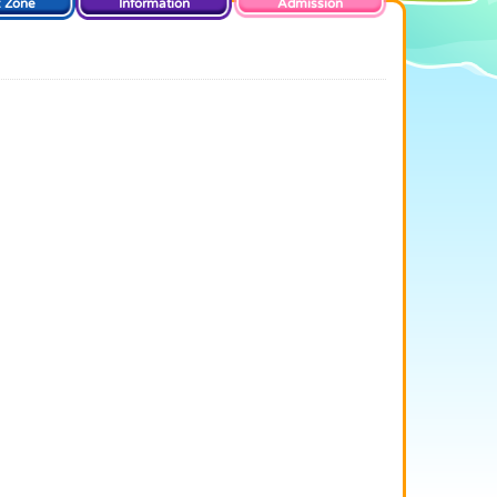
t Zone
Information
Admission