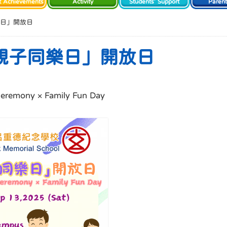
t Achievements
Activity
Students' Support
Paren
樂日」開放日
 親子同樂日」開放日
eremony × Family Fun Day