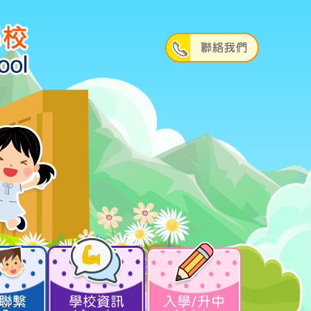
聯繫
學校資訊
入學/升中