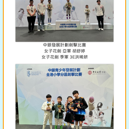
中銀發展計劃劍擊比賽
女子花劍 亞軍 胡舒婷
女子花劍 季軍 3E洪晞妍