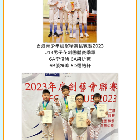
香港青少年劍擊精英挑戰賽2023
U14男子花劍團體賽季軍
6A李俊晞 6A梁炘豪
6B張梓峰 5D羅皓軒