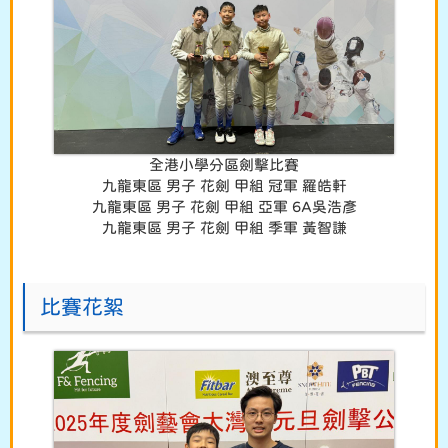
全港小學分區劍擊比賽
九龍東區 男子 花劍 甲組 冠軍 羅皓軒
九龍東區 男子 花劍 甲組 亞軍 6A吳浩彥
九龍東區 男子 花劍 甲組 季軍 黃智謙
比賽花絮