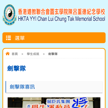
選單
首頁
>
學生成就
>
劍撃隊
劍撃隊
劍擊隊喜訊