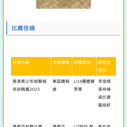
比賽佳績
比賽名稱
主辦機構
所獲獎項
班別及
姓名
香港青少年劍擊精
東區體育
U14團體賽
李俊晞
英挑戰賽2023
會
季軍
張梓峰
梁炘豪
羅皓軒
菁薈盃劍擊比賽
菁薈盃
U7組別 個
甄向盈