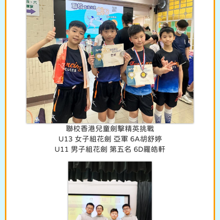
聯校香港兒童劍擊精英挑戰
U13 女子組花劍 亞軍 6A胡舒婷
U11 男子組花劍 第五名 6D羅皓軒