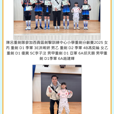
陳呂重劍隊參加西貢區劍擊訓練中心小學重劍分齡賽2025 女
丙 重劍 D1 季軍 3E洪晞妍 男乙 重劍 D2 季軍 4B馮奕綸 女乙
重劍 D1 優異 5C李子汶 男甲重劍 D1 亞軍 6A邱天顥 男甲重
劍 D1季軍 6A趙建輝