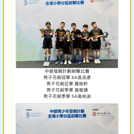
中銀發展計劃劍擊比賽
男子花劍冠軍 6A吳浩彥
男子花劍亞軍 羅皓軒
男子花劍季軍 黃智謙
男子花劍季軍 5A高柏渝