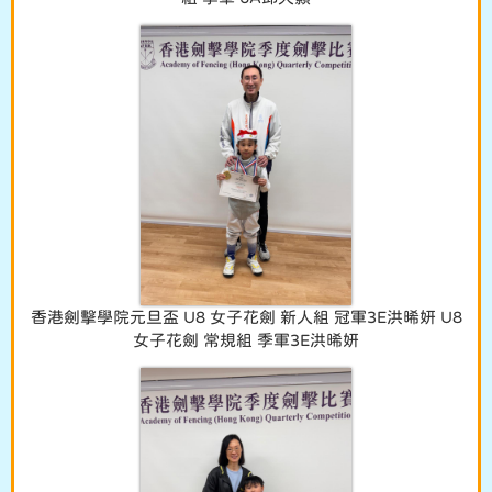
香港劍擊學院元旦盃 U8 女子花劍 新人組 冠軍3E洪晞妍 U8
女子花劍 常規組 季軍3E洪晞妍