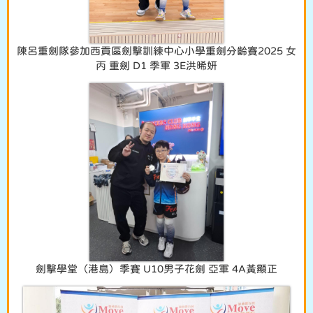
陳呂重劍隊參加西貢區劍擊訓練中心小學重劍分齡賽2025 女
丙 重劍 D1 季軍 3E洪晞妍
劍擊學堂（港島）季賽 U10男子花劍 亞軍 4A黃顯正