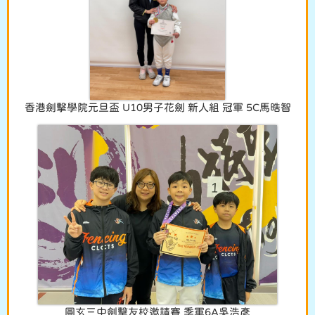
香港劍擊學院元旦盃 U10男子花劍 新人組 冠軍 5C馬晧智
圓玄三中劍擊友校邀請賽 季軍6A吳浩彥