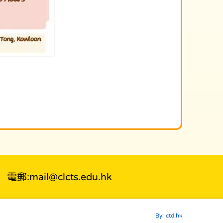
電郵:mail@clcts.edu.hk
By: ctd.hk