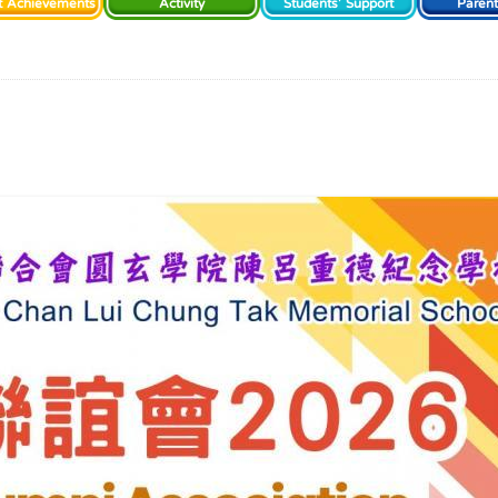
t Achievements
Activity
Students' Support
Paren