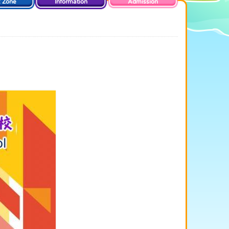
t Zone
Information
Admission