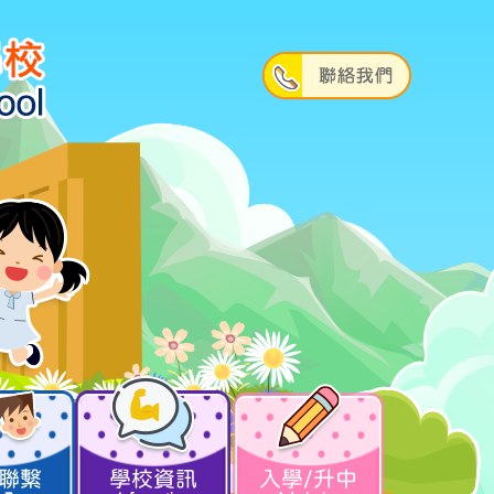
聯繫
學校資訊
入學/升中