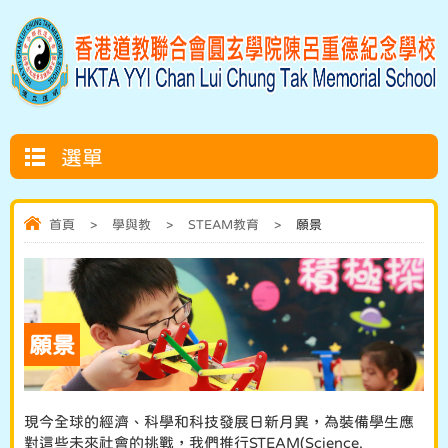
選單
首頁
>
學與教
>
STEAM教育
>
願景
願景
現今全球的經濟、科學和科技發展日新月異，為裝備學生應
對這些未來社會的挑戰，我們推行STEAM(Science,