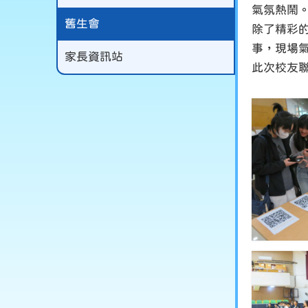
氣氛熱鬧
舊生會
除了精彩
事，現場
家長資訊站
此次校友