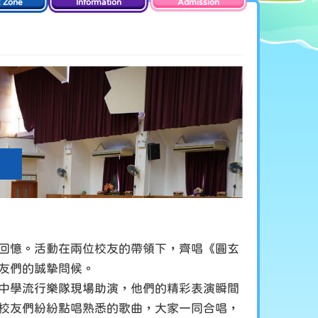
t Zone
Information
Admission
回憶。活動在兩位校友的帶領下，齊唱《圓玄
友們的誠摯問候。
中學流行樂隊現場助演，他們的精彩表演瞬間
校友們紛紛點唱熟悉的歌曲，大家一同合唱，