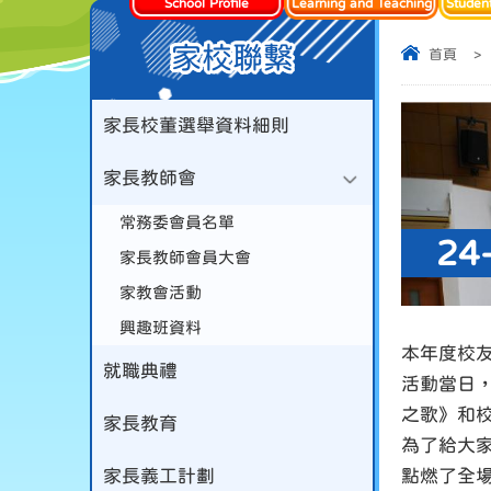
School Profile
Learning and Teaching
Studen
家校聯繫
首頁
>
家長校董選舉資料細則
家長教師會
常務委會員名單
2
家長教師會員大會
家教會活動
興趣班資料
本年度校友
就職典禮
活動當日
之歌》和
家長教育
為了給大
家長義工計劃
點燃了全