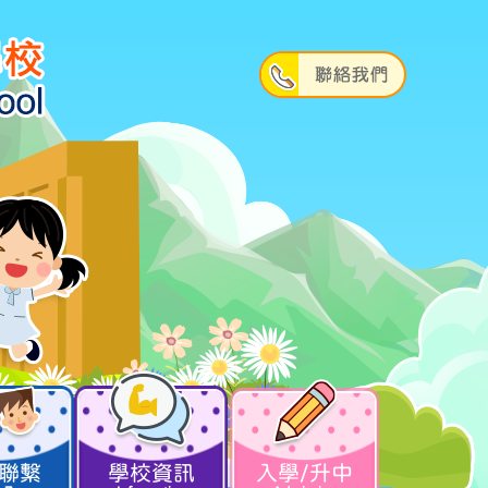
聯繫
學校資訊
入學/升中