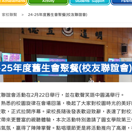
t Achievements
Activity
Students' Support
Paren
家校聯繫
>
24-25年度舊生會聚餐(校友聯誼會)
4-25年度舊生會聚餐(校友聯誼會)
聯誼會活動在2月22日舉行，並在歡聲笑語中圓滿舉行。
，熟悉的校園旋律在會場回蕩，喚起了大家對校園時光的美好
校歌，正式拉開序幕。梁校長隨後發表歡迎致辭，表達了對校
家帶來更豐富的視聽體驗，本次活動特別邀請了圓玄學院第三
場氣氛，贏得了陣陣掌聲。點唱環節更是將活動推向了高潮，