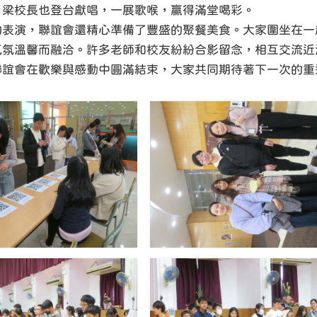
。梁校長也登台獻唱，一展歌喉，贏得滿堂喝彩。
的表演，聯誼會還精心準備了豐盛的聚餐美食。大家圍坐在一
氣氛溫馨而融洽。許多老師和校友紛紛合影留念，相互交流近
聯誼會在歡樂與感動中圓滿結束，大家共同期待著下一次的重