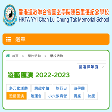
選單
首頁
>
學校活動
>
學校活動
請選擇年度
遊藝匯演 2022-2023
多元化活動
興趣小組
旅行日
遊學團
遊藝匯演
陸運會
小六教育營
講座
校慶